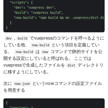
"scripts"
:
{
"dev"
:
"vuepress dev"
,
"build"
:
"vuepress build"
,
"now-build"
:
"npm build && mv .vuepress/dist dist
}
}
,
でvuepressのコマンドを呼べるように
dev
build
している他、
という項目を定義してい
now-build
る。
は
コマンドで静的サイトを公
now-build
now
開する設定にしていると呼ばれる。 ここでは
vuepressで生成したファイルを
ディレクトリ
dist
に移すようにしている。
次に
というnowコマンドの設定ファイル
now.json
を用意する
{
"version"
:
2
,