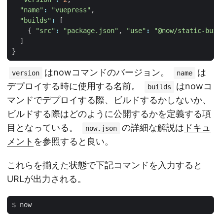
"name"
:
"vuepress"
,
"builds"
:
[
{
"src"
:
"package.json"
,
"use"
:
"@now/static-buil
]
}
はnowコマンドのバージョン。
は
version
name
デプロイする時に使用する名前。
はnowコ
builds
マンドでデプロイする際、ビルドするかしないか、
ビルドする際はどのように公開するかを定義する項
目となっている。
の詳細な解説は
ドキュ
now.json
メント
を参照すると良い。
これらを揃えた状態で下記コマンドを入力すると
URLが出力される。