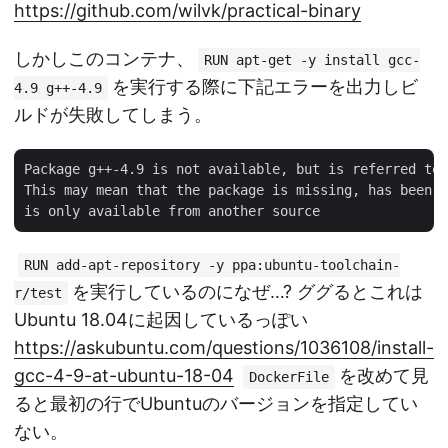
https://github.com/wilvk/practical-binary
しかしこのコンテナ、
RUN apt-get -y install gcc-
を実行する際に下記エラーを出力しビ
4.9 g++-4.9
ルドが失敗してしまう。
Package g++-4.9 is not available, but is referred to 
This may mean that the package is missing, has been o
RUN add-apt-repository -y ppa:ubuntu-toolchain-
を実行しているのになぜ…? ググるとこれは
r/test
Ubuntu 18.04に起因しているっぽい
https://askubuntu.com/questions/1036108/install-
gcc-4-9-at-ubuntu-18-04
を改めて見
DockerFile
ると最初の行でUbuntuのバージョンを指定してい
ない。