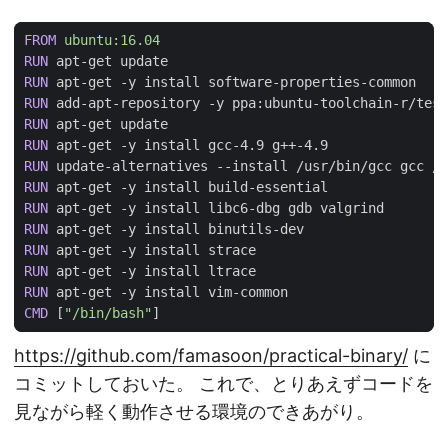
FROM
 ubuntu:16.04
RUN
 apt-get update
RUN
 apt-get -y install software-properties-common
RUN
 add-apt-repository -y ppa:ubuntu-toolchain-r/test
RUN
 apt-get update
RUN
 apt-get -y install gcc-4.9 g++-4.9
RUN
 update-alternatives --install /usr/bin/gcc gcc /u
RUN
 apt-get -y install build-essential
RUN
 apt-get -y install libc6-dbg gdb valgrind
RUN
 apt-get -y install binutils-dev
RUN
 apt-get -y install strace
RUN
 apt-get -y install ltrace
RUN
 apt-get -y install vim-common
CMD
[
"/bin/bash"
]
https://github.com/famasoon/practical-binary/
に
コミットしておいた。 これで、とりあえずコードを
見ながら軽く動作させる環境のできあがり。