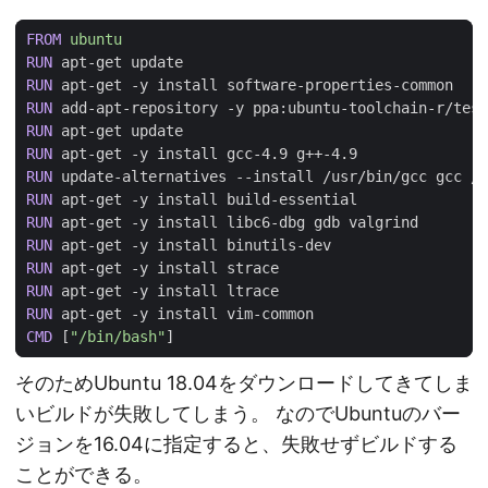
FROM
 ubuntu
RUN
 apt-get update
RUN
 apt-get -y install software-properties-common
RUN
 add-apt-repository -y ppa:ubuntu-toolchain-r/test
RUN
 apt-get update
RUN
 apt-get -y install gcc-4.9 g++-4.9
RUN
 update-alternatives --install /usr/bin/gcc gcc /u
RUN
 apt-get -y install build-essential
RUN
 apt-get -y install libc6-dbg gdb valgrind
RUN
 apt-get -y install binutils-dev
RUN
 apt-get -y install strace
RUN
 apt-get -y install ltrace
RUN
 apt-get -y install vim-common
CMD
[
"/bin/bash"
]
そのためUbuntu 18.04をダウンロードしてきてしま
いビルドが失敗してしまう。 なのでUbuntuのバー
ジョンを16.04に指定すると、失敗せずビルドする
ことができる。